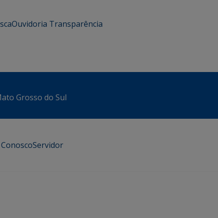
usca
Ouvidoria
Transparência
 Mato Grosso do Sul
e Conosco
Servidor