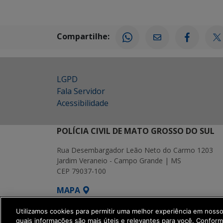
Compartilhe:
LGPD
Fala Servidor
Acessibilidade
POLÍCIA CIVIL DE MATO GROSSO DO SUL
Rua Desembargador Leão Neto do Carmo 1203
Jardim Veraneio - Campo Grande | MS
CEP 79037-100
MAPA
SETDIG | Secretaria-Executiva de Transf
Utilizamos cookies para permitir uma melhor experiência em noss
quais informações são mais úteis e relevantes para você. Confor