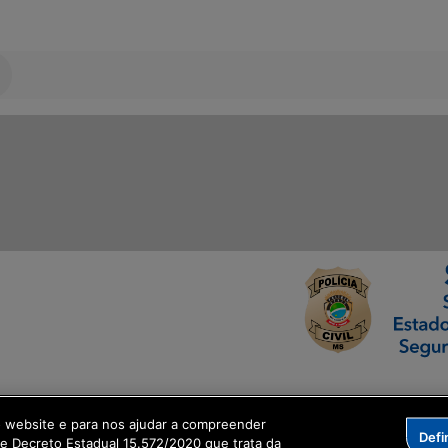
ormação Digital
o website e para nos ajudar a compreender
Defi
me Decreto Estadual 15.572/2020 que trata da