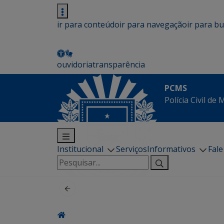
ir para conteúdo
ir para navegação
ir para b
ouvidoria
transparência
PCMS
Polícia Civil de
Institucional
Serviços
Informativos
Fal
Pesquisar
por: