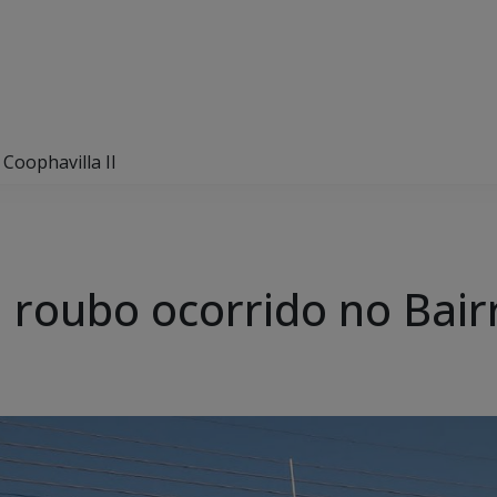
 Coophavilla II
da roubo ocorrido no Bair