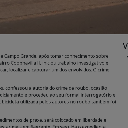
V
cia de Campo Grande, após tomar conhecimento sobre
rro Coophavilla II, iniciou trabalho investigativo e
icar, localizar e capturar um dos envolvidos. O crime
nos, confessou a autoria do crime de roubo, ocasião
indiciamento e procedeu ao seu formal interrogatório e
 bicicleta utilizada pelos autores no roubo também foi
cedimentos de praxe, será colocado em liberdade e
o estar mais em flagrante. Em seguida o expediente