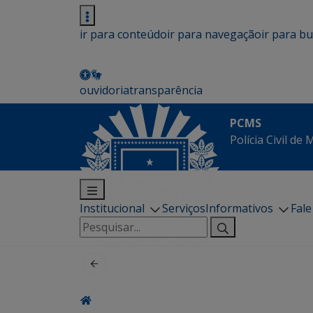
ir para conteúdo
ir para navegação
ir para b
ouvidoria
transparência
PCMS
Polícia Civil de
Institucional
Serviços
Informativos
Fal
Pesquisar
por: