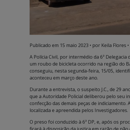
Publicado em
15 maio 2023
• por Keila Flores •
A Polícia Civil, por intermédio da 6ª Delega
um roubo de bicicleta ocorrido na região do Bai
conseguiu, nesta segunda-feira, 15/05, identif
aconteceu em março deste ano.
Durante a entrevista, o suspeito J.C., de 29 a
que a Autoridade Policial deliberou pelo seu 
confecção das demais peças de indiciamento. A
localizada e apreendida pelos Investigadores.
O preso foi conduzido à 6ª DP, e, após os pro
ficará à disposição da justiça em razão de nã