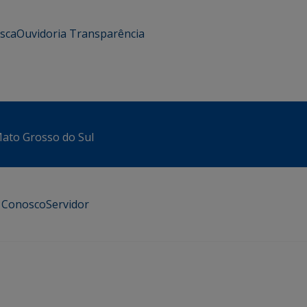
usca
Ouvidoria
Transparência
 Mato Grosso do Sul
e Conosco
Servidor