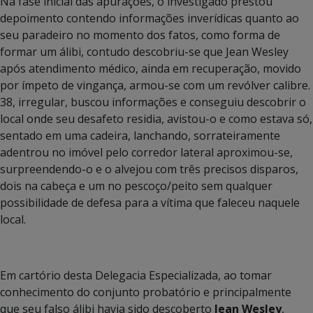
Na fase inicial das apurações, o investigado prestou
depoimento contendo informações inverídicas quanto ao
seu paradeiro no momento dos fatos, como forma de
formar um álibi, contudo descobriu-se que Jean Wesley
após atendimento médico, ainda em recuperação, movido
por ímpeto de vingança, armou-se com um revólver calibre.
38, irregular, buscou informações e conseguiu descobrir o
local onde seu desafeto residia, avistou-o e como estava só,
sentado em uma cadeira, lanchando, sorrateiramente
adentrou no imóvel pelo corredor lateral aproximou-se,
surpreendendo-o e o alvejou com três precisos disparos,
dois na cabeça e um no pescoço/peito sem qualquer
possibilidade de defesa para a vítima que faleceu naquele
local.
Em cartório desta Delegacia Especializada, ao tomar
conhecimento do conjunto probatório e principalmente
que seu falso álibi havia sido descoberto
Jean Wesley
,