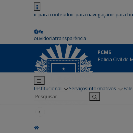
ir para conteúdo
ir para navegação
ir para b
ouvidoria
transparência
PCMS
Polícia Civil de
Institucional
Serviços
Informativos
Fal
Pesquisar
por: