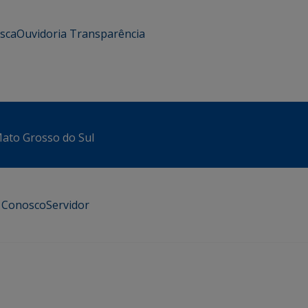
usca
Ouvidoria
Transparência
 Mato Grosso do Sul
e Conosco
Servidor