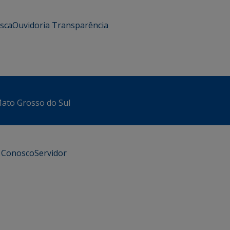
usca
Ouvidoria
Transparência
 Mato Grosso do Sul
e Conosco
Servidor