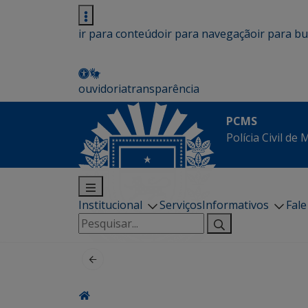
ir para conteúdo
ir para navegação
ir para b
ouvidoria
transparência
PCMS
Polícia Civil de
Institucional
Serviços
Informativos
Fal
Pesquisar
por: