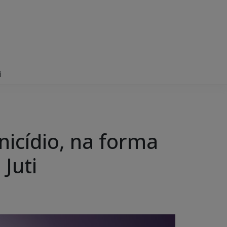
i
inicídio, na forma
Juti