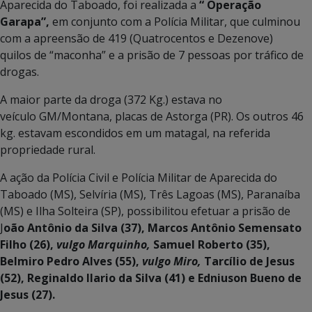
Aparecida do Taboado, foi realizada a
“ Operação
Garapa”,
em conjunto com a Polícia Militar, que culminou
com a apreensão de 419 (Quatrocentos e Dezenove)
quilos de “maconha” e a prisão de 7 pessoas por tráfico de
drogas.
A maior parte da droga (372 Kg.) estava no
veículo GM/Montana, placas de Astorga (PR). Os outros 46
kg. estavam escondidos em um matagal, na referida
propriedade rural.
A ação da Polícia Civil e Polícia Militar de Aparecida do
Taboado (MS), Selvíria (MS), Três Lagoas (MS), Paranaíba
(MS) e Ilha Solteira (SP), possibilitou efetuar a prisão de
J
oão Antônio da Silva (37), Marcos Antônio Semensato
Filho (26),
vulgo Marquinho,
Samuel Roberto (35),
Belmiro Pedro Alves (55),
vulgo Miro,
Tarcílio de Jesus
(52), Reginaldo Ilario da Silva (41) e Edniuson Bueno de
Jesus (27).