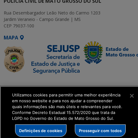
POLÍCIA CIVIL DE MATO GROSSO DO SUL
Rua Desembargador Leão Neto do Carmo 1203
Jardim Veraneio - Campo Grande | MS
CEP 79037-100
MAPA
SETDIG | Secretaria-
Executiva de
Utilizamos cookies para permitir uma melhor experiência
Transformação Digital
em nosso website e para nos ajudar a compreender
quais informações são mais úteis e relevantes para você.
get_footer();
Conforme Decreto Estadual 15.572/2020 que trata da
LGPD no Governo do Estado de Mato Grosso do Sul.
Definições de cookies
Prosseguir com todos