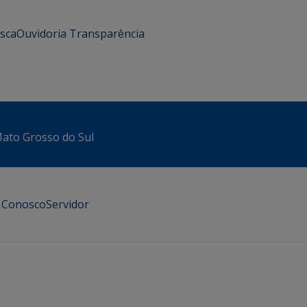
usca
Ouvidoria
Transparência
 Mato Grosso do Sul
e Conosco
Servidor