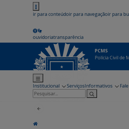
ir para conteúdo
ir para navegação
ir para b
ouvidoria
transparência
PCMS
Polícia Civil de
Institucional
Serviços
Informativos
Fal
Pesquisar
por: