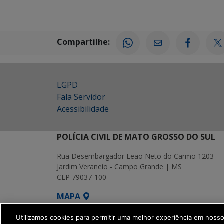
Compartilhe:
LGPD
Fala Servidor
Acessibilidade
POLÍCIA CIVIL DE MATO GROSSO DO SUL
Rua Desembargador Leão Neto do Carmo 1203
Jardim Veraneio - Campo Grande | MS
CEP 79037-100
MAPA
SETDIG | Secretaria-Executiva de Transf
Utilizamos cookies para permitir uma melhor experiência em noss