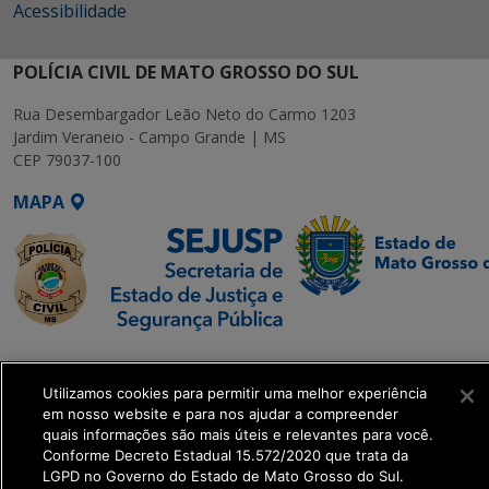
Acessibilidade
POLÍCIA CIVIL DE MATO GROSSO DO SUL
Rua Desembargador Leão Neto do Carmo 1203
Jardim Veraneio - Campo Grande | MS
CEP 79037-100
MAPA
SETDIG | Secretaria-
Executiva de
Utilizamos cookies para permitir uma melhor experiência
Transformação Digital
em nosso website e para nos ajudar a compreender
quais informações são mais úteis e relevantes para você.
Conforme Decreto Estadual 15.572/2020 que trata da
get_footer();
LGPD no Governo do Estado de Mato Grosso do Sul.