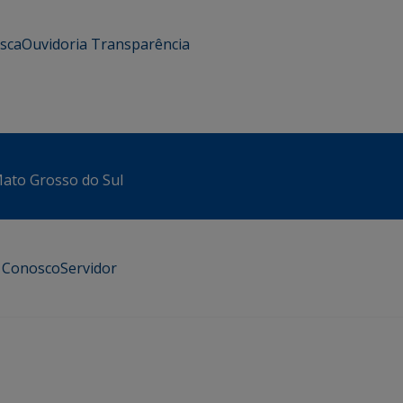
usca
Ouvidoria
Transparência
 Mato Grosso do Sul
e Conosco
Servidor