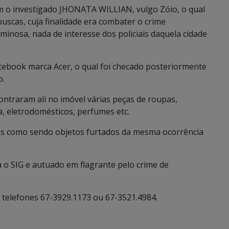
am o investigado JHONATA WILLIAN, vulgo Zóio, o qual
buscas, cuja finalidade era combater o crime
inosa, nada de interesse dos policiais daquela cidade
otebook marca Acer, o qual foi checado posteriormente
o.
ontraram ali no imóvel várias peças de roupas,
a, eletrodomésticos, perfumes etc.
os como sendo objetos furtados da mesma ocorrência
 o SIG e autuado em flagrante pelo crime de
 telefones 67-3929.1173 ou 67-3521.4984.