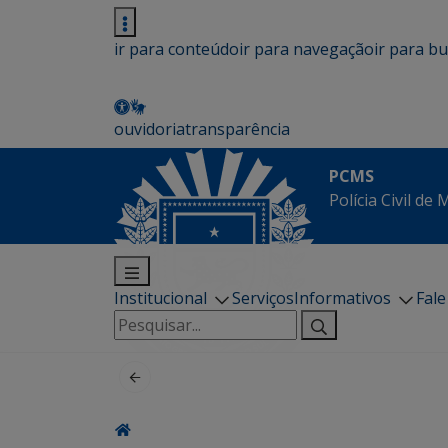
ir para conteúdo
ir para navegação
ir para b
ouvidoria
transparência
PCMS
Polícia Civil de
Institucional
Serviços
Informativos
Fal
Pesquisar
por: