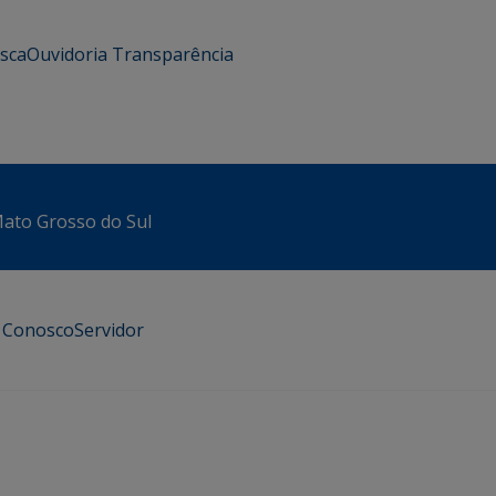
usca
Ouvidoria
Transparência
 Mato Grosso do Sul
e Conosco
Servidor