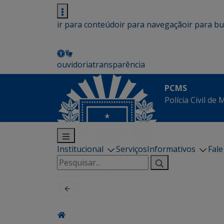
ir para conteúdo
ir para navegação
ir para b
ouvidoria
transparência
PCMS
Polícia Civil de
Institucional
Serviços
Informativos
Fal
Pesquisar
por: