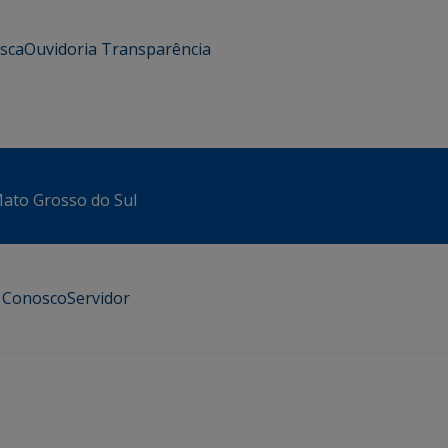
usca
Ouvidoria
Transparência
 Mato Grosso do Sul
e Conosco
Servidor