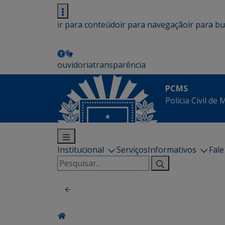
ir para conteúdo
ir para navegação
ir para b
ouvidoria
transparência
PCMS
Polícia Civil de
Institucional
Serviços
Informativos
Fal
Pesquisar
por: