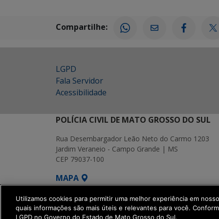
Compartilhe:
LGPD
Fala Servidor
Acessibilidade
POLÍCIA CIVIL DE MATO GROSSO DO SUL
Rua Desembargador Leão Neto do Carmo 1203
Jardim Veraneio - Campo Grande | MS
CEP 79037-100
MAPA
SETDIG | Secretaria-Executiva de Transf
Utilizamos cookies para permitir uma melhor experiência em noss
quais informações são mais úteis e relevantes para você. Confor
LGPD no Governo do Estado de Mato Grosso do Sul.