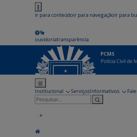
ir para conteúdo
ir para navegação
ir para b
ouvidoria
transparência
PCMS
Polícia Civil de
Institucional
Serviços
Informativos
Fal
Pesquisar
por: