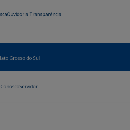
usca
Ouvidoria
Transparência
 Mato Grosso do Sul
e Conosco
Servidor