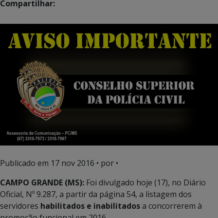
Compartilhar:
Publicado em
17 nov 2016
• por •
CAMPO GRANDE (MS):
Foi divulgado hoje (17), no Diário
Oficial, Nº 9.287, a partir da página 54, a listagem dos
servidores
habilitados e inabilitados
a concorrerem à
promoção funcional em 2016.