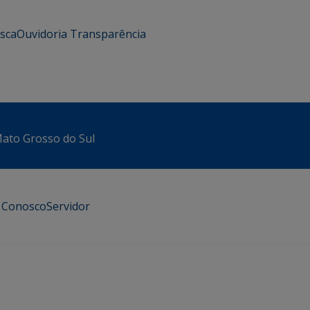
usca
Ouvidoria
Transparência
 Mato Grosso do Sul
e Conosco
Servidor