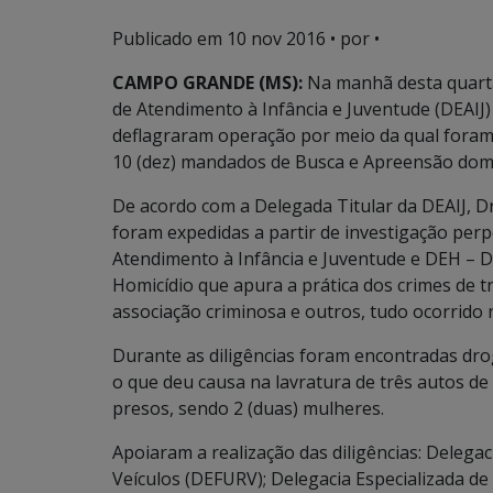
Publicado em
10 nov 2016
• por •
CAMPO GRANDE (MS):
Na manhã desta quarta-f
de Atendimento à Infância e Juventude (DEAIJ
deflagraram operação por meio da qual foram
10 (dez) mandados de Busca e Apreensão domic
De acordo com a Delegada Titular da DEAIJ, Dra
foram expedidas a partir de investigação perp
Atendimento à Infância e Juventude e DEH – D
Homicídio que apura a prática dos crimes de t
associação criminosa e outros, tudo ocorrido 
Durante as diligências foram encontradas drog
o que deu causa na lavratura de três autos de
presos, sendo 2 (duas) mulheres.
Apoiaram a realização das diligências: Delega
Veículos (DEFURV); Delegacia Especializada de