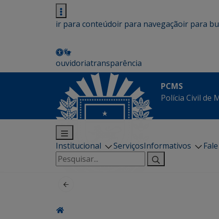
ir para conteúdo
ir para navegação
ir para b
ouvidoria
transparência
PCMS
Polícia Civil de
Institucional
Serviços
Informativos
Fal
Pesquisar
por: