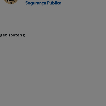
SETDIG | Secretaria-
Executiva de
Transformação Digital
get_footer();