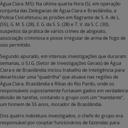
Água Clara :MS): Na última quarta-feira (5), em operação
conjunta das Delegacias de Água Clara e Brasilândia, a
Polícia Civil efetuou as prisões em flagrante de S. A. de L.
(55), G. M. S. (28), E. G. da S. S. (28) e T. V. da S. C. (30),
suspeitos da prática de vários crimes de abigeato,
associação criminosa e posse irregular de arma de fogo de
uso permitido.
Segundo apurado, em intensas investigações que duraram
semanas, o S.I.G. (Setor de Investigações Gerais) de Água
Clara e de Brasilândia iniciou trabalho de Inteligência para
desarticular uma “quadrilha” que atuava nas regiões de
Água Clara, Brasilândia e Ribas do Rio Pardo, onde os
responsáveis supostamente furtavam gados em verdadeira
divisão de tarefas, contando o grupo com um “mandante”,
um homem de 55 anos, morador de Brasilândia.
Dos quatro indivíduos investigados, o chefe do grupo era
responsável por cooptar funcionários de fazendas para