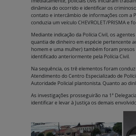
Imediatamente, policiais civis iniciaram traba
dinâmica do ocorrido e identificar os crimino
contato e intercâmbio de informações com a PR
conduzia um veículo CHEVROLET/PRISMA e foi
Mediante indicação da Polícia Civil, os agent
quantia de dinheiro em espécie pertencente ao
homem e uma mulher) também foram presos pe
identificado anteriormente pela Polícia Civil.
Na sequência, os trê elementos foram condu
Atendimento do Centro Especializado de Políc
Autoridade Policial plantonista. Quanto ao din
As investigações prosseguirão na 1ª Delegacia
identificar e levar à Justiça os demais envolv