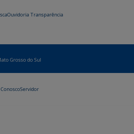
usca
Ouvidoria
Transparência
 Mato Grosso do Sul
e Conosco
Servidor