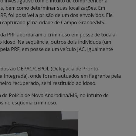
lho investigativo com o intuito de compreender a
sos, bem como determinar suas localizações. Em
F, foi possível a prisão de um dos envolvidos. Ele
 capturado já na cidade de Campo Grande/MS.
es da PRF abordaram o criminoso em posse de toda a
 idoso. Na sequência, outros dois indivíduos (um
la PRF, em posse de um veículo JAC, igualmente
zidos ao DEPAC/CEPOL (Delegacia de Pronto
ia Integrada), onde foram autuados em flagrante pela
heiro recuperado, será restituído ao idoso.
 de Polícia de Nova Andradina/MS, no intuito de
idos no esquema criminoso.