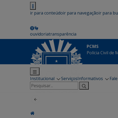
ir para conteúdo
ir para navegação
ir para b
ouvidoria
transparência
PCMS
Polícia Civil de
Institucional
Serviços
Informativos
Fal
Pesquisar
por: