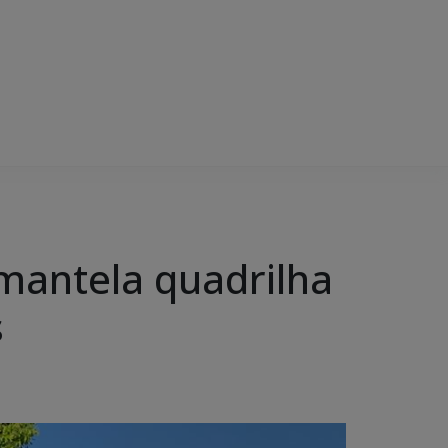
smantela quadrilha
s