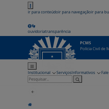
ir para conteúdo
ir para navegação
ir para b
ouvidoria
transparência
PCMS
Polícia Civil de
Institucional
Serviços
Informativos
Fal
Pesquisar
por: