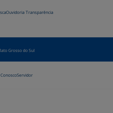
usca
Ouvidoria
Transparência
 Mato Grosso do Sul
e Conosco
Servidor