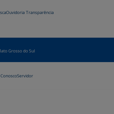
usca
Ouvidoria
Transparência
 Mato Grosso do Sul
e Conosco
Servidor