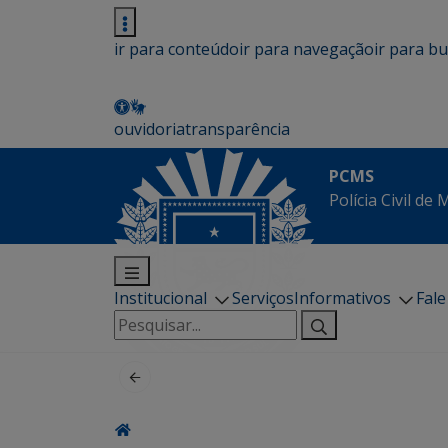
ir para conteúdo
ir para navegação
ir para b
ouvidoria
transparência
PCMS
Polícia Civil de
Institucional
Serviços
Informativos
Fal
Pesquisar
por: