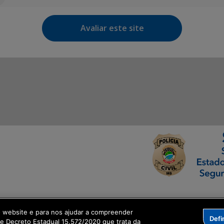
Avaliar este site
ormação Digital
o website e para nos ajudar a compreender
Defi
me Decreto Estadual 15.572/2020 que trata da