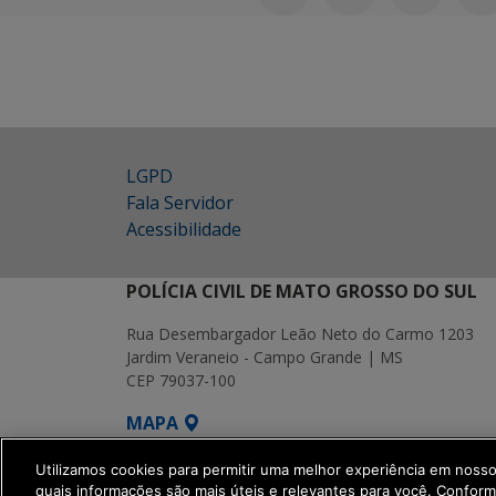
LGPD
Fala Servidor
Acessibilidade
POLÍCIA CIVIL DE MATO GROSSO DO SUL
Rua Desembargador Leão Neto do Carmo 1203
Jardim Veraneio - Campo Grande | MS
CEP 79037-100
MAPA
SETDIG | Secretaria-Executiva de Transf
Utilizamos cookies para permitir uma melhor experiência em noss
quais informações são mais úteis e relevantes para você. Confor