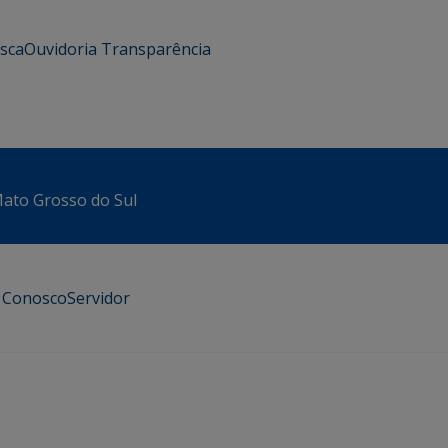
usca
Ouvidoria
Transparência
 Mato Grosso do Sul
e Conosco
Servidor