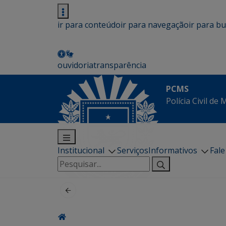
ir para conteúdo
ir para navegação
ir para b
ouvidoria
transparência
PCMS
Polícia Civil de
Institucional
Serviços
Informativos
Fal
Pesquisar
por: