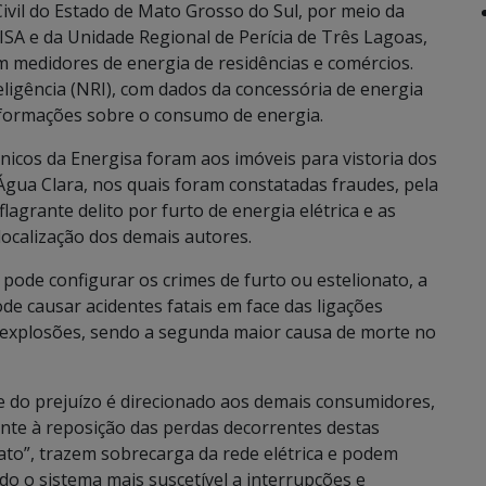
Civil do Estado de Mato Grosso do Sul, por meio da
SA e da Unidade Regional de Perícia de Três Lagoas,
m medidores de energia de residências e comércios.
ligência (NRI), com dados da concessória de energia
informações sobre o consumo de energia.
écnicos da Energisa foram aos imóveis para vistoria dos
Água Clara, nos quais foram constatadas fraudes, pela
lagrante delito por furto de energia elétrica e as
localização dos demais autores.
a pode configurar os crimes de furto ou estelionato, a
e causar acidentes fatais em face das ligações
 explosões, sendo a segunda maior causa de morte no
e do prejuízo é direcionado aos demais consumidores,
nte à reposição das perdas decorrentes destas
ato”, trazem sobrecarga da rede elétrica e podem
do o sistema mais suscetível a interrupções e