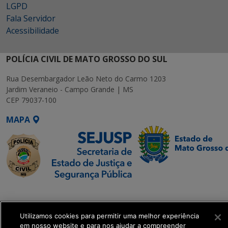
LGPD
Fala Servidor
Acessibilidade
POLÍCIA CIVIL DE MATO GROSSO DO SUL
Rua Desembargador Leão Neto do Carmo 1203
Jardim Veraneio - Campo Grande | MS
CEP 79037-100
MAPA
SETDIG | Secretaria-
Executiva de
Transformação Digital
Utilizamos cookies para permitir uma melhor experiência
em nosso website e para nos ajudar a compreender