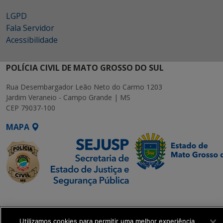
LGPD
Fala Servidor
Acessibilidade
POLÍCIA CIVIL DE MATO GROSSO DO SUL
Rua Desembargador Leão Neto do Carmo 1203
Jardim Veraneio - Campo Grande | MS
CEP 79037-100
MAPA
SETDIG | Secretaria-
Executiva de
Transformação Digital
Utilizamos cookies para permitir uma melhor experiência