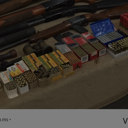
V
.ms •