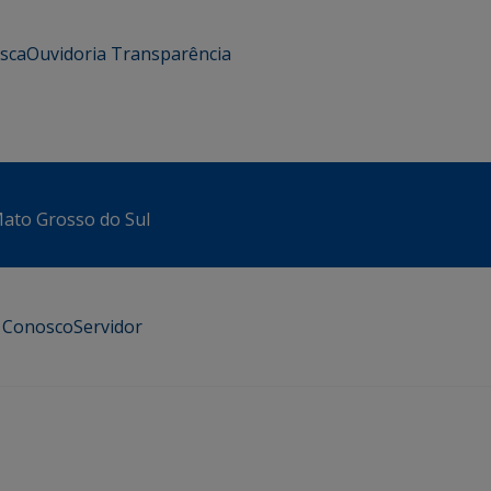
usca
Ouvidoria
Transparência
 Mato Grosso do Sul
e Conosco
Servidor