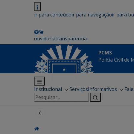
ir para conteúdo
ir para navegação
ir para b
ouvidoria
transparência
PCMS
Polícia Civil de
Institucional
Serviços
Informativos
Fal
Pesquisar
por: