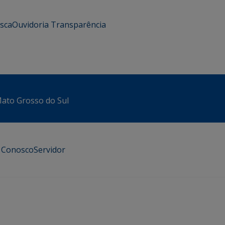
usca
Ouvidoria
Transparência
 Mato Grosso do Sul
e Conosco
Servidor