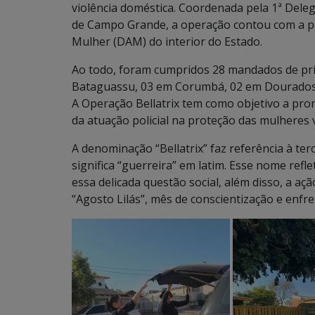
violência doméstica. Coordenada pela 1ª Dele
de Campo Grande, a operação contou com a pa
Mulher (DAM) do interior do Estado.
Ao todo, foram cumpridos 28 mandados de pris
Bataguassu, 03 em Corumbá, 02 em Dourados,
A Operação Bellatrix tem como objetivo a pr
da atuação policial na proteção das mulheres v
A denominação “Bellatrix” faz referência à ter
significa “guerreira” em latim. Esse nome refl
essa delicada questão social, além disso, a a
“Agosto Lilás”, mês de conscientização e enfr