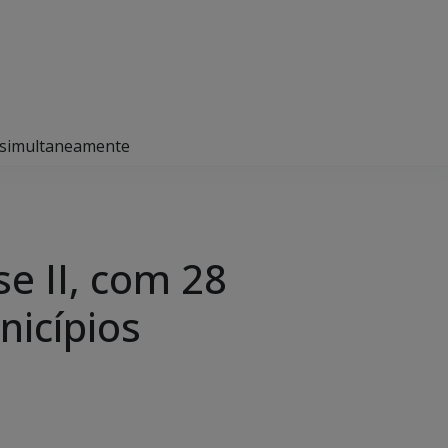
s simultaneamente
se II, com 28
icípios