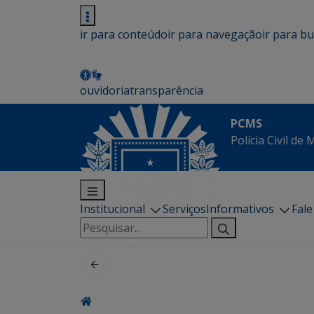
ir para conteúdo
ir para navegação
ir para b
ouvidoria
transparência
PCMS
Polícia Civil de
Institucional
Serviços
Informativos
Fal
Pesquisar
por: