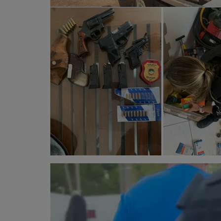
Tocador
de
vídeo