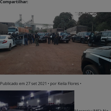
Compartilhar:
Publicado em
27 set 2021
• por Keila Flores •
Maracaju (MS): Na