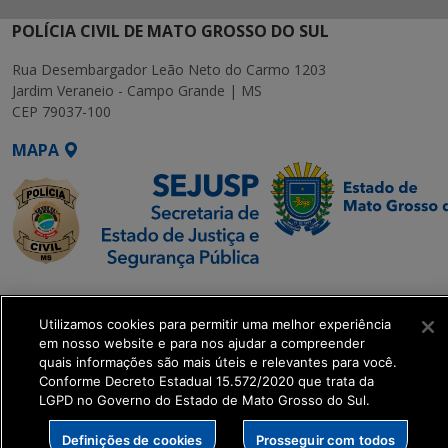
POLÍCIA CIVIL DE MATO GROSSO DO SUL
Rua Desembargador Leão Neto do Carmo 1203
Jardim Veraneio - Campo Grande | MS
CEP 79037-100
MAPA
SETDIG | Secretaria-
Executiva de
Utilizamos cookies para permitir uma melhor experiência
Transformação Digital
em nosso website e para nos ajudar a compreender
quais informações são mais úteis e relevantes para você.
Conforme Decreto Estadual 15.572/2020 que trata da
get_footer();
LGPD no Governo do Estado de Mato Grosso do Sul.
Definições de cookies
Prosseguir com todos