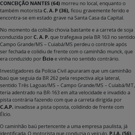
CONCEIÇÃO NANTES (64)
morreu no local, enquanto o
também motorista
C. A. P (36),
ficou gravemente ferido e
encontra-se em estado grave na Santa Casa da Capital.
No momento da colisão chovia bastante e a carreta de soja
conduzida por
C. A. P.
que trafegava pela BR 163 no sentido
Campo Grande/MS – Cuiabá/MS perdeu o controle após
ser fechada e colidiu de frente com o caminhão munck, que
era conduzido por
Élcio
e vinha no sentido contrário.
Investigadores da Polícia Civil apuraram que um caminhão
baú que seguia da BR 262 pela respectiva alça lateral,
sentido Três Lagoas/MS – Campo Grande/MS – Cuiabá/MT,
teria adentrado na BR-163 em alta velocidade e invadido a
pista contrária fazendo com que a carreta dirigida por
C.A.P.
invadisse a pista oposta, colidindo de frente com
Élcio.
O caminhão baú pertencente a uma empresa paulista, já
identificada. O motorista que conduzia o veículo,
P.J.A. (56),