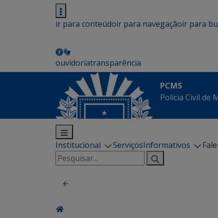
ir para conteúdo
ir para navegação
ir para b
ouvidoria
transparência
PCMS
Polícia Civil de
Institucional
Serviços
Informativos
Fal
Pesquisar
por: