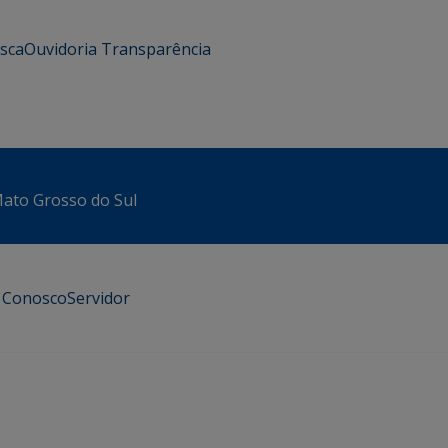
usca
Ouvidoria
Transparência
 Mato Grosso do Sul
e Conosco
Servidor