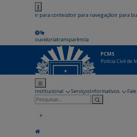
ir para conteúdo
ir para navegação
ir para b
ouvidoria
transparência
PCMS
Polícia Civil de
Institucional
Serviços
Informativos
Fal
Pesquisar
por: