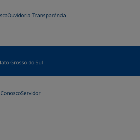
usca
Ouvidoria
Transparência
 Mato Grosso do Sul
e Conosco
Servidor