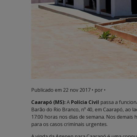
Publicado em
22 nov 2017
• por •
Caarapó (MS):
A
Polícia Civil
passa a funciona
Barão do Rio Branco, nº 40, em Caarapó, ao l
17:00 horas nos dias de semana. Nos demais h
para os casos criminais urgentes.
A vinda da Agepen para Caarapó é uma conqui