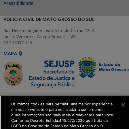
Acessibilidade
POLÍCIA CIVIL DE MATO GROSSO DO SUL
Rua Desembargador Leão Neto do Carmo 1203
Jardim Veraneio - Campo Grande | MS
CEP 79037-100
MAPA
SETDIG | Secretaria-
Executiva de
Utilizamos cookies para permitir uma melhor experiência
Transformação Digital
em nosso website e para nos ajudar a compreender
quais informações são mais úteis e relevantes para você.
Conforme Decreto Estadual 15.572/2020 que trata da
get_footer();
LGPD no Governo do Estado de Mato Grosso do Sul.