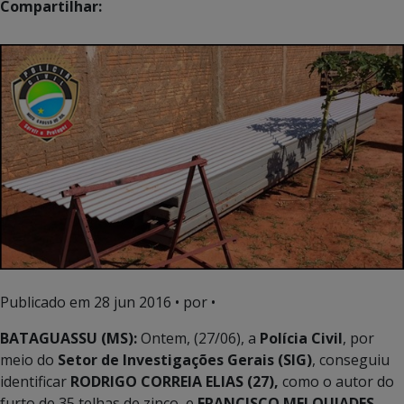
Compartilhar:
Publicado em
28 jun 2016
• por •
BATAGUASSU (MS):
Ontem, (27/06), a
Polícia Civil
, por
meio do
Setor de Investigações Gerais (SIG)
, conseguiu
identificar
RODRIGO CORREIA ELIAS (27),
como o autor do
furto de 35 telhas de zinco, e
FRANCISCO MELQUIADES