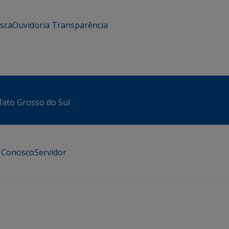
usca
Ouvidoria
Transparência
 Mato Grosso do Sul
e Conosco
Servidor