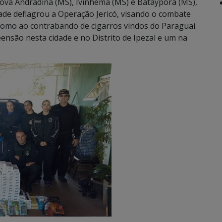
Nova Andradina (MS), Ivinhema (MS) e Batayporã (MS),
cidade deflagrou a Operação Jericó, visando o combate
como ao contrabando de cigarros vindos do Paraguai.
nsão nesta cidade e no Distrito de Ipezal e um na