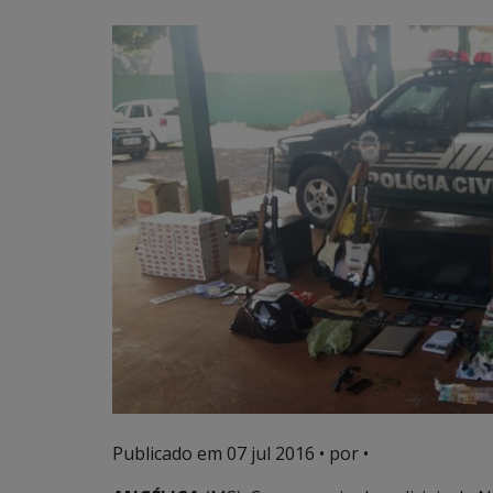
Publicado em
07 jul 2016
• por •