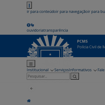
ir para conteúdo
ir para navegação
ir para b
ouvidoria
transparência
PCMS
Polícia Civil de
Institucional
Serviços
Informativos
Fal
Pesquisar
por: