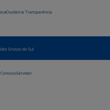
usca
Ouvidoria
Transparência
 Mato Grosso do Sul
e Conosco
Servidor