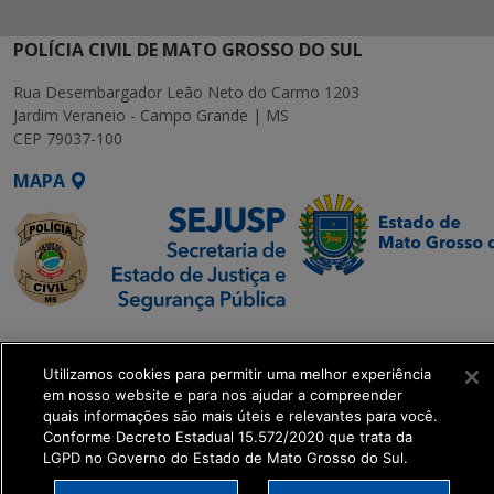
POLÍCIA CIVIL DE MATO GROSSO DO SUL
Rua Desembargador Leão Neto do Carmo 1203
Jardim Veraneio - Campo Grande | MS
CEP 79037-100
MAPA
SETDIG | Secretaria-
Executiva de
Utilizamos cookies para permitir uma melhor experiência
Transformação Digital
em nosso website e para nos ajudar a compreender
quais informações são mais úteis e relevantes para você.
Conforme Decreto Estadual 15.572/2020 que trata da
get_footer();
LGPD no Governo do Estado de Mato Grosso do Sul.