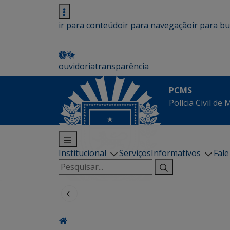
ir para conteúdo
ir para navegação
ir para b
ouvidoria
transparência
PCMS
Polícia Civil de
Institucional
Serviços
Informativos
Fal
Pesquisar
por: