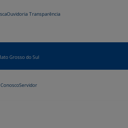
usca
Ouvidoria
Transparência
 Mato Grosso do Sul
e Conosco
Servidor