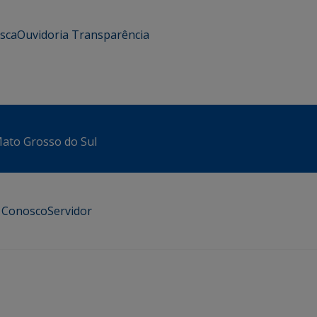
usca
Ouvidoria
Transparência
 Mato Grosso do Sul
e Conosco
Servidor