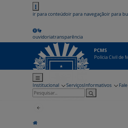
ir para conteúdo
ir para navegação
ir para b
ouvidoria
transparência
PCMS
Polícia Civil de
Institucional
Serviços
Informativos
Fal
Pesquisar
por: