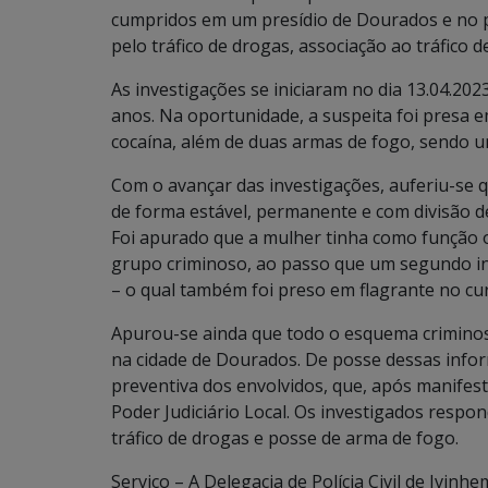
cumpridos em um presídio de Dourados e no pr
pelo tráfico de drogas, associação ao tráfico 
As investigações se iniciaram no dia 13.04.20
anos. Na oportunidade, a suspeita foi presa 
cocaína, além de duas armas de fogo, sendo u
Com o avançar das investigações, auferiu-se q
de forma estável, permanente e com divisão de
Foi apurado que a mulher tinha como função
grupo criminoso, ao passo que um segundo ind
– o qual também foi preso em flagrante no cur
Apurou-se ainda que todo o esquema criminos
na cidade de Dourados. De posse dessas infor
preventiva dos envolvidos, que, após manifesta
Poder Judiciário Local. Os investigados respon
tráfico de drogas e posse de arma de fogo.
Serviço – A Delegacia de Polícia Civil de Ivinh