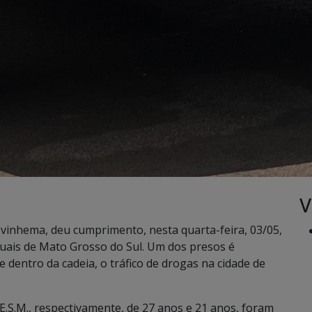
V
e Ivinhema, deu cumprimento, nesta quarta-feira, 03/05,
uais de Mato Grosso do Sul. Um dos presos é
dentro da cadeia, o tráfico de drogas na cidade de
E.S.M., respectivamente, de 27 anos e 21 anos, foram