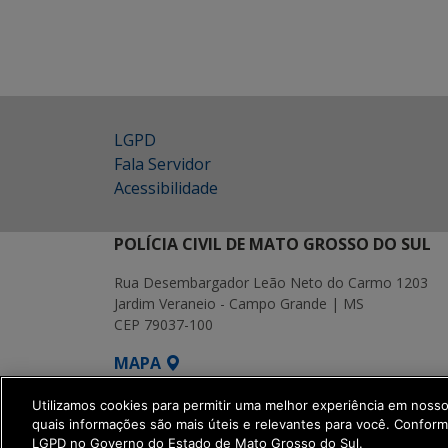
LGPD
Fala Servidor
Acessibilidade
POLÍCIA CIVIL DE MATO GROSSO DO SUL
Rua Desembargador Leão Neto do Carmo 1203
Jardim Veraneio - Campo Grande | MS
CEP 79037-100
MAPA
SETDIG | Secretaria-Executiva de Transf
Utilizamos cookies para permitir uma melhor experiência em noss
quais informações são mais úteis e relevantes para você. Confor
LGPD no Governo do Estado de Mato Grosso do Sul.