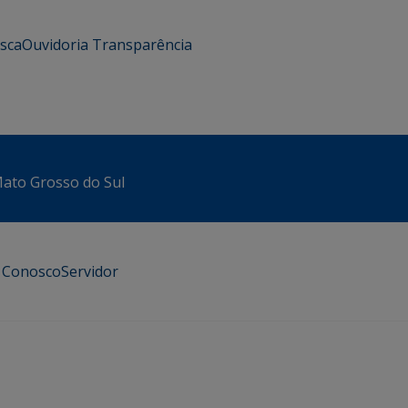
usca
Ouvidoria
Transparência
 Mato Grosso do Sul
e Conosco
Servidor