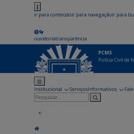
ir para conteúdo
ir para navegação
ir para b
ouvidoria
transparência
PCMS
Polícia Civil de
Institucional
Serviços
Informativos
Fal
Pesquisar
por: