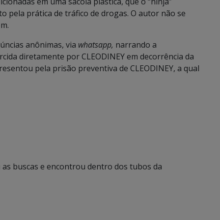
cionadas em uma sacola plástica, que o “ninja”
 pela prática de tráfico de drogas. O autor não se
em.
úncias anônimas, via
whatsapp,
narrando a
exercida diretamente por CLEODINEY em decorrência da
epresentou pela prisão preventiva de CLEODINEY, a qual
 as buscas e encontrou dentro dos tubos da