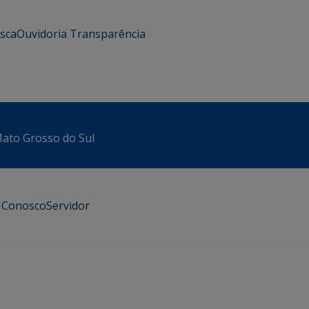
usca
Ouvidoria
Transparência
 Mato Grosso do Sul
e Conosco
Servidor