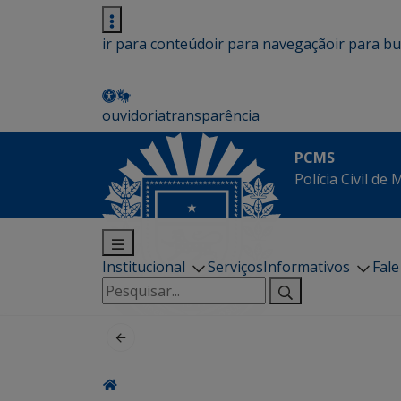
ir para conteúdo
ir para navegação
ir para b
ouvidoria
transparência
PCMS
Polícia Civil de
Institucional
Serviços
Informativos
Fal
Pesquisar
por: