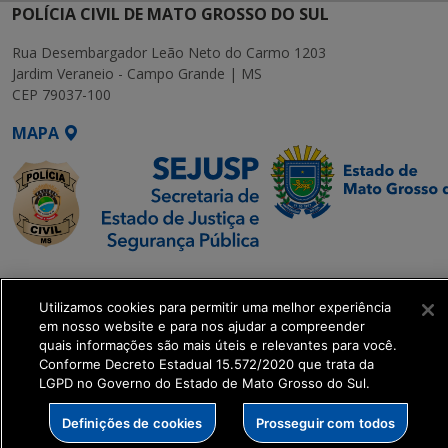
POLÍCIA CIVIL DE MATO GROSSO DO SUL
Rua Desembargador Leão Neto do Carmo 1203
Jardim Veraneio - Campo Grande | MS
CEP 79037-100
MAPA
SETDIG | Secretaria-
Executiva de
Utilizamos cookies para permitir uma melhor experiência
Transformação Digital
em nosso website e para nos ajudar a compreender
quais informações são mais úteis e relevantes para você.
Conforme Decreto Estadual 15.572/2020 que trata da
get_footer();
LGPD no Governo do Estado de Mato Grosso do Sul.
Definições de cookies
Prosseguir com todos