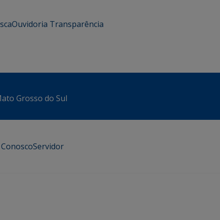
usca
Ouvidoria
Transparência
 Mato Grosso do Sul
e Conosco
Servidor