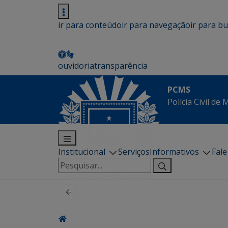
ir para conteúdo
ir para navegação
ir para b
ouvidoria
transparência
PCMS
Polícia Civil de
Institucional
Serviços
Informativos
Fal
Pesquisar
por: