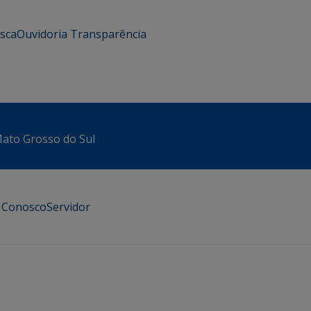
usca
Ouvidoria
Transparência
 Mato Grosso do Sul
e Conosco
Servidor