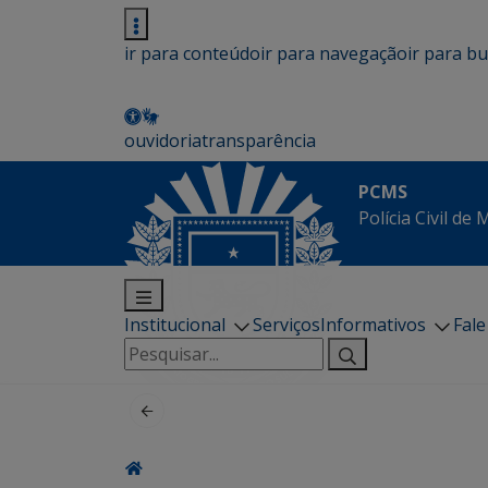
ir para conteúdo
ir para navegação
ir para b
ouvidoria
transparência
PCMS
Polícia Civil de
Institucional
Serviços
Informativos
Fal
Pesquisar
por: