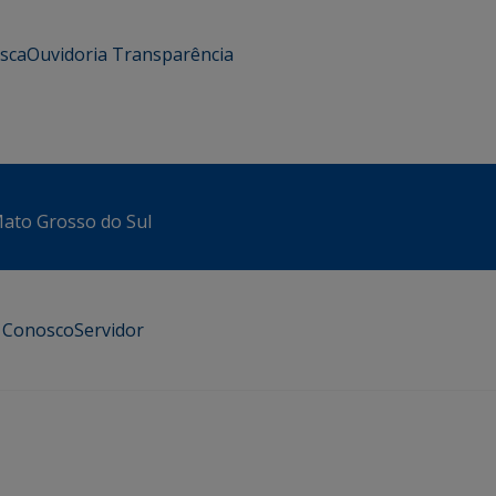
usca
Ouvidoria
Transparência
 Mato Grosso do Sul
e Conosco
Servidor