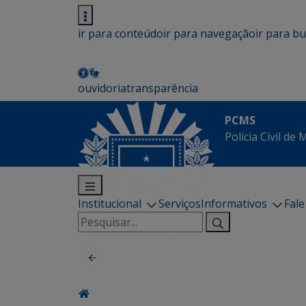
ir para conteúdo
ir para navegação
ir para b
ouvidoria
transparência
PCMS
Polícia Civil de
Institucional
Serviços
Informativos
Fal
Pesquisar
por: