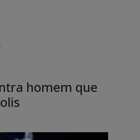
s
contra homem que
olis