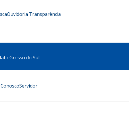
usca
Ouvidoria
Transparência
 Mato Grosso do Sul
e Conosco
Servidor