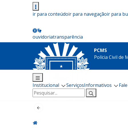
ir para conteúdo
ir para navegação
ir para b
ouvidoria
transparência
PCMS
Polícia Civil de
Institucional
Serviços
Informativos
Fal
Pesquisar
por: