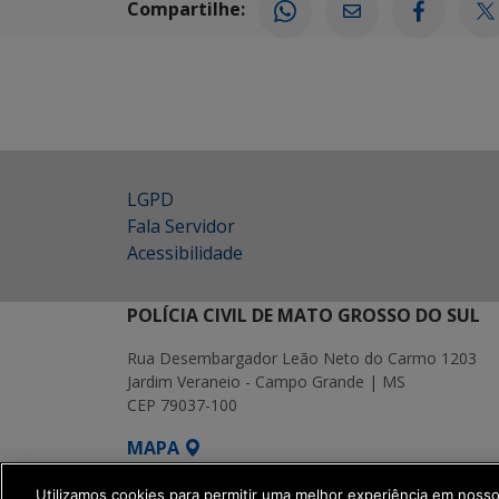
Compartilhe:
LGPD
Fala Servidor
Acessibilidade
POLÍCIA CIVIL DE MATO GROSSO DO SUL
Rua Desembargador Leão Neto do Carmo 1203
Jardim Veraneio - Campo Grande | MS
CEP 79037-100
MAPA
SETDIG | Secretaria-Executiva de Transf
Utilizamos cookies para permitir uma melhor experiência em noss