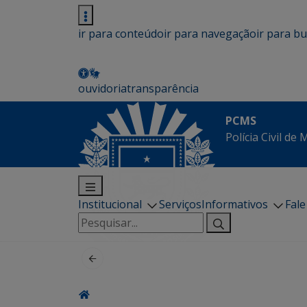
ir para conteúdo
ir para navegação
ir para b
ouvidoria
transparência
PCMS
Polícia Civil de
Institucional
Serviços
Informativos
Fal
Pesquisar
por: