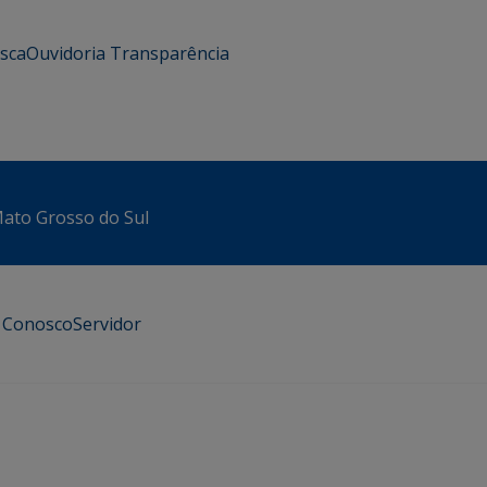
usca
Ouvidoria
Transparência
 Mato Grosso do Sul
e Conosco
Servidor