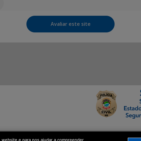
Avaliar este site
ormação Digital
o website e para nos ajudar a compreender