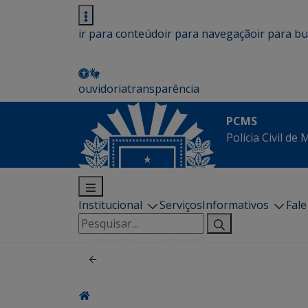
ir para conteúdo
ir para navegação
ir para b
ouvidoria
transparência
PCMS
Polícia Civil de
Institucional
Serviços
Informativos
Fal
Pesquisar
por: