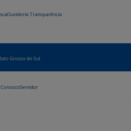
usca
Ouvidoria
Transparência
 Mato Grosso do Sul
e Conosco
Servidor