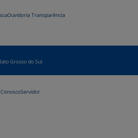
usca
Ouvidoria
Transparência
 Mato Grosso do Sul
e Conosco
Servidor