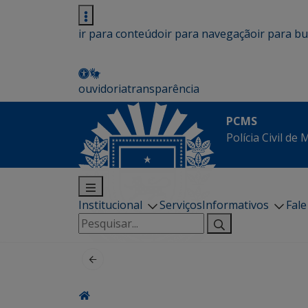
ir para conteúdo
ir para navegação
ir para b
ouvidoria
transparência
PCMS
Polícia Civil de
Institucional
Serviços
Informativos
Fal
Pesquisar
por: