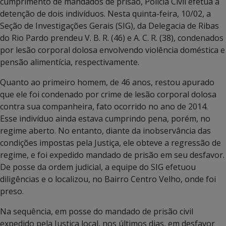
cumprimento de mandados de prisão, Polícia Civil efetua a
detenção de dois indivíduos. Nesta quinta-feira, 10/02, a
Seção de Investigações Gerais (SIG), da Delegacia de Ribas
do Rio Pardo prendeu V. B. R. (46) e A. C. R. (38), condenados
por lesão corporal dolosa envolvendo violência doméstica e
pensão alimentícia, respectivamente.
Quanto ao primeiro homem, de 46 anos, restou apurado
que ele foi condenado por crime de lesão corporal dolosa
contra sua companheira, fato ocorrido no ano de 2014.
Esse indivíduo ainda estava cumprindo pena, porém, no
regime aberto. No entanto, diante da inobservância das
condições impostas pela Justiça, ele obteve a regressão de
regime, e foi expedido mandado de prisão em seu desfavor.
De posse da ordem judicial, a equipe do SIG efetuou
diligências e o localizou, no Bairro Centro Velho, onde foi
preso.
Na sequência, em posse do mandado de prisão civil
expedido pela Justiça local, nos últimos dias, em desfavor