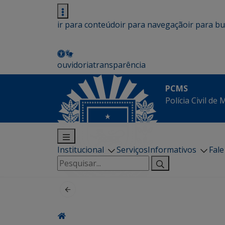
ir para conteúdo
ir para navegação
ir para b
ouvidoria
transparência
PCMS
Polícia Civil de
Institucional
Serviços
Informativos
Fal
Pesquisar
por: