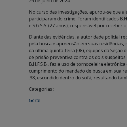
26 de julho de 2024.
No curso das investigações, apurou-se que al
participaram do crime. Foram identificados B.H.
e S.G.S.A. (27 anos), responsável por receber 
Diante das evidências, a autoridade policial r
pela busca e apreensão em suas residências, 
da última quinta-feira (08), equipes da Seção
de prisão preventiva contra os dois suspeito
B.H.F.S.B., fazia uso de tornozeleira eletrônica
cumprimento do mandado de busca em sua resi
.38, escondido dentro do sofá, resultando tam
Categorias :
Geral