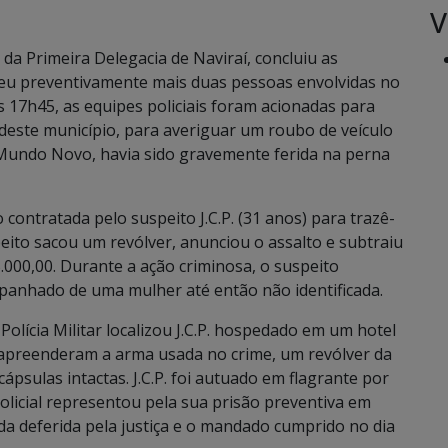
V
 da Primeira Delegacia de Naviraí, concluiu as
deu preventivamente mais duas pessoas envolvidas no
as 17h45, as equipes policiais foram acionadas para
 deste município, para averiguar um roubo de veículo
e Mundo Novo, havia sido gravemente ferida na perna
o contratada pelo suspeito J.C.P. (31 anos) para trazê-
peito sacou um revólver, anunciou o assalto e subtraiu
000,00. Durante a ação criminosa, o suspeito
mpanhado de uma mulher até então não identificada.
 Polícia Militar localizou J.C.P. hospedado em um hotel
 apreenderam a arma usada no crime, um revólver da
ápsulas intactas. J.C.P. foi autuado em flagrante por
policial representou pela sua prisão preventiva em
da deferida pela justiça e o mandado cumprido no dia