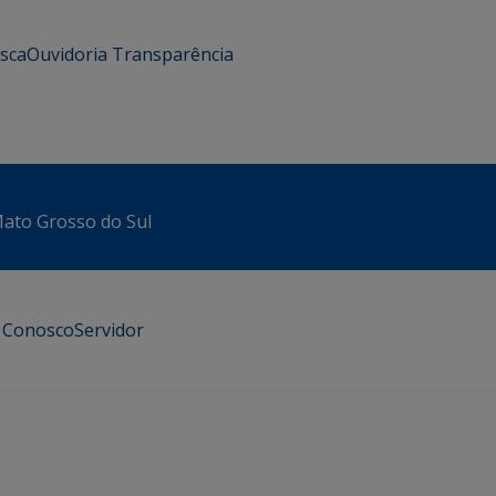
usca
Ouvidoria
Transparência
 Mato Grosso do Sul
e Conosco
Servidor