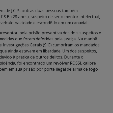
ém de J.C.P., outras duas pessoas também
F.S.B. (28 anos), suspeito de ser o mentor intelectual,
o veículo na cidade e escondê-lo em um canavial.
epresentou pela prisão preventiva dos dois suspeitos e
medidas que foram deferidas pela justiça. Na manhã
 de Investigações Gerais (SIG) cumpriram os mandados
s que ainda estavam em liberdade. Um dos suspeitos,
 devido à prática de outros delitos. Durante o
dência, foi encontrado um revólver ROSSI, calibre
bém em sua prisão por porte ilegal de arma de fogo.