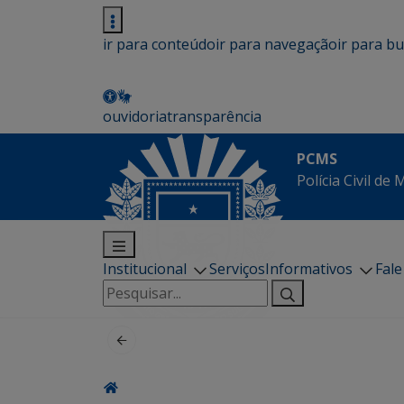
ir para conteúdo
ir para navegação
ir para b
ouvidoria
transparência
PCMS
Polícia Civil de
Institucional
Serviços
Informativos
Fal
Pesquisar
por: