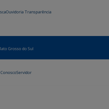
usca
Ouvidoria
Transparência
 Mato Grosso do Sul
e Conosco
Servidor