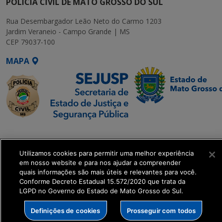
POLÍCIA CIVIL DE MATO GROSSO DO SUL
Rua Desembargador Leão Neto do Carmo 1203
Jardim Veraneio - Campo Grande | MS
CEP 79037-100
MAPA
SETDIG | Secretaria-
Executiva de
Utilizamos cookies para permitir uma melhor experiência
Transformação Digital
em nosso website e para nos ajudar a compreender
quais informações são mais úteis e relevantes para você.
get_footer();
Conforme Decreto Estadual 15.572/2020 que trata da
LGPD no Governo do Estado de Mato Grosso do Sul.
Definições de cookies
Prosseguir com todos